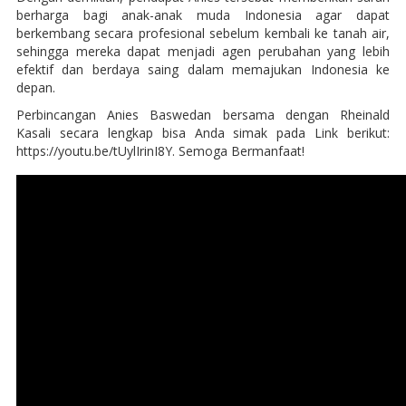
berharga bagi anak-anak muda Indonesia agar dapat
berkembang secara profesional sebelum kembali ke tanah air,
sehingga mereka dapat menjadi agen perubahan yang lebih
efektif dan berdaya saing dalam memajukan Indonesia ke
depan.
Perbincangan Anies Baswedan bersama dengan Rheinald
Kasali secara lengkap bisa Anda simak pada Link berikut:
https://youtu.be/tUylIrinI8Y. Semoga Bermanfaat!