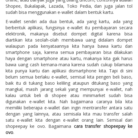
Shopee, Bukalapak, Lazada, Toko Pedia, dan juga jalan tol
sudah bisa menggunakan e-wallet dalam bentuk kartu.
E-wallet sendiri ada dua bentuk, ada yang kartu, ada yang
berbentuk aplikasi, fungsinya e-wallet itu pembayaran secara
elektronik, makanya disebut dompet digital karena bisa
diartikan kita seolah-olah membawa uang didalam dompet
walaupun pada kenyataannya kita hanya bawa kartu dan
smartphone saja, karena semua pembayaran bisa dilakukan
haya dengan smartphone atau kartu, makanya kita gak harus
bawa uang cash kemana-mana karena sudah cukup bilamana
kita punya kartu dan aplikasi dismartphone kita. Tapi di sini
belum semua berlaku e-wallet, semisal kita pengen beli baso,
baik itu di tukang baso keliling ataupun ditukang baso yang
mangkal, masih jarang sekali yang mempunyai e-wallet, nah
kalau untuk beli di shopee atau minimarket sudah bisa
digunakan e-wallet kita. Nah bagaimana caranya bila kita
memiliki beberapa e-wallet dan ingin mentransfer antara satu
dengan yang lainnya, atau semisala kita mau transfer salah
satu e-wallet kita dengan e-wallet orang lain. Semisal dari
shopeepay ke ovo. Bagaimana
cara transfer shopeepay ke
ovo
.