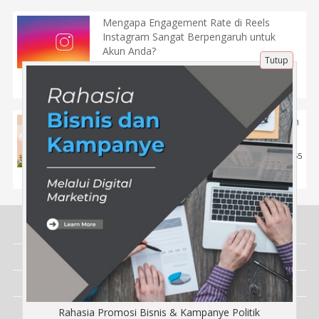
Mengapa Engagement Rate di Reels
Instagram Sangat Berpengaruh untuk
Akun Anda?
Tutup
27 Maret 2025 |
1088
Tips
Kumpulan Ucapan Idul Fitri yang Indah dan
Penuh Makna
19 Maret 2025 |
555
Tips
Tentang Kami
Artikel
Disclaimer
Rahasia Promosi Bisnis & Kampanye Politik