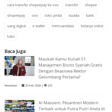
cara transfer shopeepay ke ovo
transfer
shopee
shopeepay
ovo
toko pedia
lazada
bank
uang digital
e wallet
metroandalas
belanja online
toko
Baca Juga:
Maukah Kamu Kuliah S1
Manajemen Bisnis Syariah Gratis
Dengan Beasiswa Rektor
Gelombang Pertama?
25 Feb 2026 |
223
Pendidikan
Al Masoem: Pesantren Modern
Terbaik untuk Putra Putri Anda di