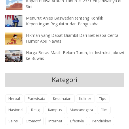
Kapan Puasa Arafah Tahun 2023? Cek Jadwalnya di
Sini
Menurut Anies Baswedan tentang Konflik
Kepentingan Regulator dan Pengusaha
Hikmah yang Dapat Diambil Dari Beberapa Cerita
Humor Abu Nawas
Harga Beras Masih Belum Turun, Ini Instruksi Jokowi
ke Buwas
Kategori
Herbal
Pariwisata
Kesehatan
Kuliner
Tips
Nasional
Religi
Kampus
Mancanegara
Film
Sains
Otomotif
internet
Lifestyle
Pendidikan