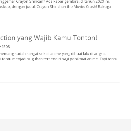
nggemar Crayon Shincan? Ada kabar gembira, di tahun 2020 ini,
ioskop, dengan judul: Crayon Shinchan the Movie: Crash! Rakuga
Action yang Wajib Kamu Tonton!
1508
 memang sudah sangat sekali anime yang dibuat lalu di angkat
 Ini tentu menjadi suguhan tersendiri bagi penikmat anime. Tapi tentu