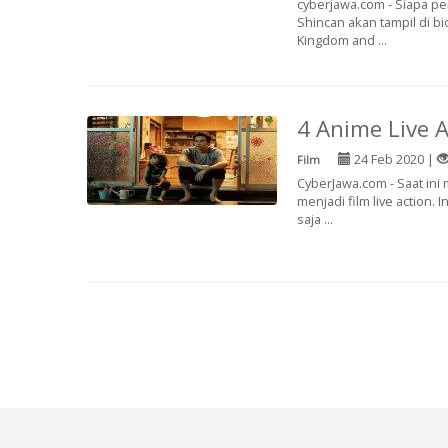
cyberjawa.com - Siapa pe
Shincan akan tampil di b
Kingdom and ...
4 Anime Live 
24 Feb 2020 |
Film
CyberJawa.com - Saat ini
menjadi film live action.
saja ...