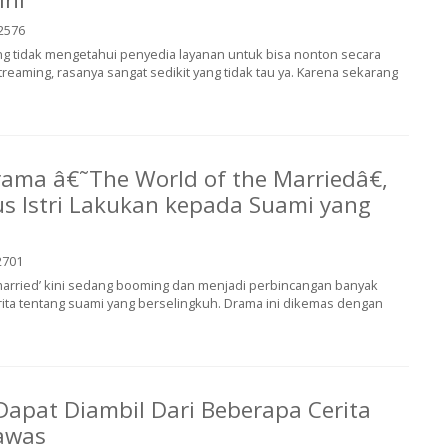
2576
ang tidak mengetahui penyedia layanan untuk bisa nonton secara
treaming, rasanya sangat sedikit yang tidak tau ya. Karena sekarang
rama â€˜The World of the Marriedâ€,
s Istri Lakukan kepada Suami yang
701
 married’ kini sedang booming dan menjadi perbincangan banyak
rita tentang suami yang berselingkuh. Drama ini dikemas dengan
apat Diambil Dari Beberapa Cerita
awas