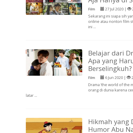
27 Jul 2020 |
Film
Sekarang ini siapa sih y
online atau nonton film s
ini ...
Belajar dari D
Apa yang Haru
Berselingkuh?
6 Jun 2020 |
2
Film
Drama ‘the world of the
orang di dunia karena ce
latar ...
Hikmah yang D
Humor Abu N