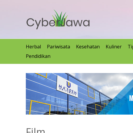
Herbal
Pariwisata
Kesehatan
Kuliner
Ti
Pendidikan
Film