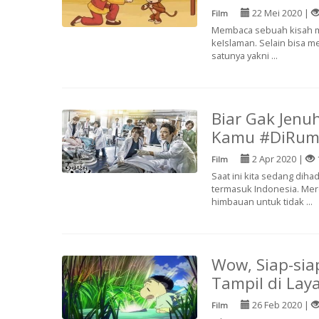
22 Mei 2020 |
Film
Membaca sebuah kisah me
keIslaman. Selain bisa 
satunya yakni ...
Biar Gak Jenu
Kamu #DiRum
2 Apr 2020 |
Film
Saat ini kita sedang di
termasuk Indonesia. Me
himbauan untuk tidak ...
Wow, Siap-sia
Tampil di Laya
26 Feb 2020 |
Film