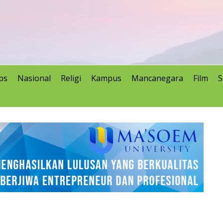
ps
Nasional
Religi
Kampus
Mancanegara
Film
S