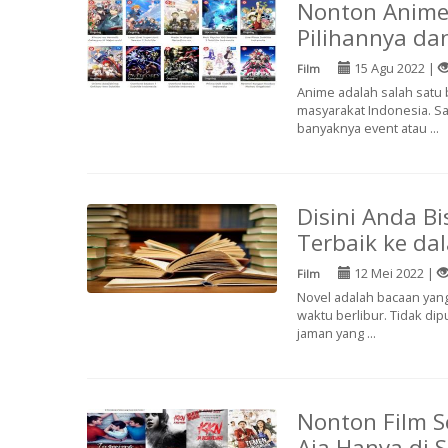
Nonton Anime 
Pilihannya da
15 Agu 2022 |
Film
Anime adalah salah satu 
masyarakat Indonesia. S
banyaknya event atau ...
Disini Anda B
Terbaik ke da
12 Mei 2022 |
Film
Novel adalah bacaan yang
waktu berlibur. Tidak di
jaman yang ...
Nonton Film 
Aja Hanya di S