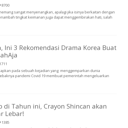
8700
mang sangat menyenangkan, apalagi jika isinya berkaitan dengan
menambah tingkat keimanan juga dapat menggembirakan hati, salah
h, Ini 3 Rekomendasi Drama Korea Buat
ahAja
1711
hadapkan pada sebuah kejadian yang menggemparkan dunia
rebaknya pandemi Covid 19 membuat pemerintah mengeluarkan
p di Tahun ini, Crayon Shincan akan
r Lebar!
1385