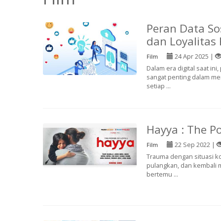
Peran Data S
dan Loyalita
24 Apr 2025 |
Film
Dalam era digital saat in
sangat penting dalam me
setiap ...
Hayya : The P
22 Sep 2022 |
Film
Trauma dengan situasi ko
pulangkan, dan kembali me
bertemu ...