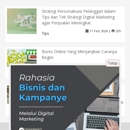
Strategi Personalisasi Pelanggan dalam
Tips dan Trik Strategi Digital Marketing
agar Penjualan Meningkat
11 Feb 2026 |
255
Tips
Bisnis Online Yang Menjanjikan Caranya
Begini
Tutup
24 Jun 2020 |
1286
Tips
Sungguh Ajaib! Marmer Di Masjidil Haram
& Masjid Nabawi Bisa Menyerap Panas
28 Jul 2020 |
3680
Mancanegara