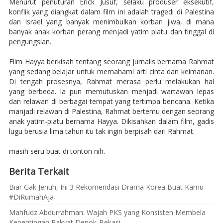
Menurut penuturan Erick Jusuf, selaku produser eksekutif,
konflik yang diangkat dalam film ini adalah tragedi di Palestina
dan Israel yang banyak menimbulkan korban jiwa, di mana
banyak anak korban perang menjadi yatim piatu dan tinggal di
pengungsian.
Film Hayya berkisah tentang seorang jurnalis bernama Rahmat
yang sedang belajar untuk memahami arti cinta dan keimanan.
Di tengah prosesnya, Rahmat merasa perlu melakukan hal
yang berbeda. Ia pun memutuskan menjadi wartawan lepas
dan relawan di berbagai tempat yang tertimpa bencana. Ketika
manjadi relawan di Palestina, Rahmat bertemu dengan seorang
anak yatim-piatu bernama Hayya. Dikisahkan dalam film, gadis
lugu berusia lima tahun itu tak ingin berpisah dari Rahmat.
masih seru buat di tonton nih.
Berita Terkait
Biar Gak Jenuh, Ini 3 Rekomendasi Drama Korea Buat Kamu
#DiRumahAja
Mahfudz Abdurrahman: Wajah PKS yang Konsisten Membela
Kepentingan Rakyat Depok-Bekasi