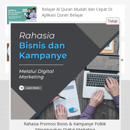
Belajar Al Quran Mudah dan Cepat Di
Aplikasi Quran Belajar
Tutup
22 Apr 2022 |
1263
Tips
Olahan Telur yang Enak dan Cocok untuk
Menu Setiap Hari
23 Nov 2022 |
1838
Kuliner
Tentang Kami
Artikel
Disclaimer
Rahasia Promosi Bisnis & Kampanye Politik
Copyright © CyberJawa.com 2026 - All rights reserved
Menggunakan Digital Marketing