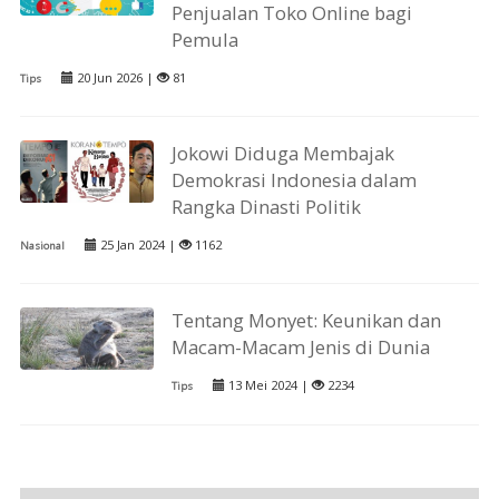
Penjualan Toko Online bagi
Pemula
20 Jun 2026 |
81
Tips
Jokowi Diduga Membajak
Demokrasi Indonesia dalam
Rangka Dinasti Politik
25 Jan 2024 |
1162
Nasional
Tentang Monyet: Keunikan dan
Macam-Macam Jenis di Dunia
13 Mei 2024 |
2234
Tips