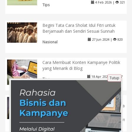
4 Feb 2026 |
321
Tips
Begini Tata Cara Sholat Idul Fitri untuk
Berjamaah dan Sendiri Sesuai Sunnah
27 Jun 2024 |
820
Nasional
Cara Membuat Konten Kampanye Politik
yang Menarik di Blog
18 Apr 2025 |
477
Tutup
Tips
Menguatkan Eksistensi di Era Digital
melalui Strategi Digital Marketing Lembaga
Pendidikan
12 Feb 2026 |
231
Pendidikan