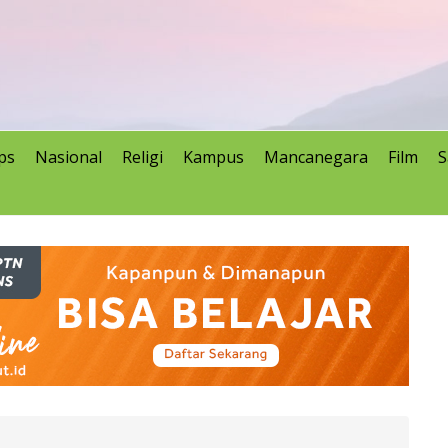
ps
Nasional
Religi
Kampus
Mancanegara
Film
S