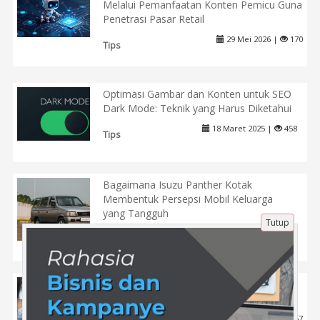
Melalui Pemanfaatan Konten Pemicu Guna
Penetrasi Pasar Retail
29 Mei 2026 |
170
Tips
Optimasi Gambar dan Konten untuk SEO
Dark Mode: Teknik yang Harus Diketahui
18 Maret 2025 |
458
Tips
Bagaimana Isuzu Panther Kotak
Membentuk Persepsi Mobil Keluarga
yang Tangguh
Tutup
27 Jun 2026 |
67
Tips
Cara Cerdas Memaksimalkan Jasa Digital
Marketing untuk Launching Produk Baru
20 Apr 2025 |
467