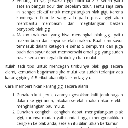
Penting nih ya, gosoklah gigi minimal 2 x sehari yaitu
setelah bangun tidur dan sebelum tidur. Tentu saja cara
ini sangat efektif untuk menghilangkan plak gigi. Karena
kandungan fluoride yang ada pada pasta gigi akan
membantu membasmi dan meghilangkan bakteri
penyebab plak gigi.
Makan makanan yang bisa menangkal plak gigi, yaitu
makan buah dan sayur setelah makan. Buah dan sayur
termasuk dalam kategori 4 sehat 5 sempurna dan juga
buah dan sayur dapat memperbaiki email gigi yang sudah
rusak serta mencegah timbulnya bau mulut.
Itulah tadi tips untuk mencegah timbulnya plak gigi secara
alami, kemudian bagaimana jika mulut kita sudah terlanjur ada
karang giginya? Berikut akan dijelaskan lagi ya.
Cara membersihkan karang gigi secara alami
Gunakan kulit jeruk, caranya gosokkan kulit jeruk bagian
dalam ke gigi anda, lakukan setelah makan akan efektif
menghilangkan bau mulut.
Gunakan cengkeh, cengkeh dapat menghilangkan plak
gigi, caranya mudah yaitu anda tinggal menggosokkkan
cengkeh ke plak anda, setelah itu dilanjutkan berkumur.