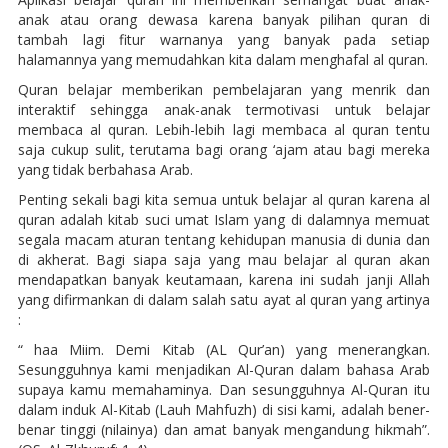
anak atau orang dewasa karena banyak pilihan quran di
tambah lagi fitur warnanya yang banyak pada setiap
halamannya yang memudahkan kita dalam menghafal al quran.
Quran belajar memberikan pembelajaran yang menrik dan
interaktif sehingga anak-anak termotivasi untuk belajar
membaca al quran. Lebih-lebih lagi membaca al quran tentu
saja cukup sulit, terutama bagi orang ‘ajam atau bagi mereka
yang tidak berbahasa Arab.
Penting sekali bagi kita semua untuk belajar al quran karena al
quran adalah kitab suci umat Islam yang di dalamnya memuat
segala macam aturan tentang kehidupan manusia di dunia dan
di akherat. Bagi siapa saja yang mau belajar al quran akan
mendapatkan banyak keutamaan, karena ini sudah janji Allah
yang difirmankan di dalam salah satu ayat al quran yang artinya
:
“ haa Miim. Demi Kitab (AL Qur’an) yang menerangkan.
Sesungguhnya kami menjadikan Al-Quran dalam bahasa Arab
supaya kamu memahaminya. Dan sesungguhnya Al-Quran itu
dalam induk Al-Kitab (Lauh Mahfuzh) di sisi kami, adalah bener-
benar tinggi (nilainya) dan amat banyak mengandung hikmah”.