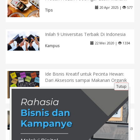
20 Apr 2025 |
577
Tips
Inilah 9 Universitas Terbaik Di Indonesia
22 Mei 2020 |
1334
Kampus
Ide Bisnis Kreatif untuk Pecinta Hewan:
Dari Aksesoris sampai Makanan Organik
Tutup
9 Apr 2025 |
480
Tips
Pemberdayaan Mahasiswa: Peran Utama
dalam Kampus Merdeka
18 Feb 2024 |
1083
Pendidikan