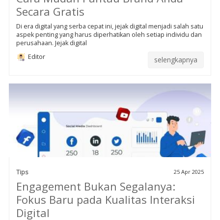
Secara Gratis
Di era digital yang serba cepat ini, jejak digital menjadi salah satu
aspek penting yang harus diperhatikan oleh setiap individu dan
perusahaan. Jejak digital
Editor
selengkapnya
Tips
25 Apr 2025
Engagement Bukan Segalanya:
Fokus Baru pada Kualitas Interaksi
Digital