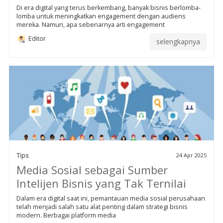
Di era digital yang terus berkembang, banyak bisnis berlomba-
lomba untuk meningkatkan engagement dengan audiens
mereka. Namun, apa sebenarnya arti engagement
Editor
selengkapnya
Tips
24 Apr 2025
Media Sosial sebagai Sumber
Intelijen Bisnis yang Tak Ternilai
Dalam era digital saat ini, pemantauan media sosial perusahaan
telah menjadi salah satu alat penting dalam strategi bisnis
modern. Berbagai platform media