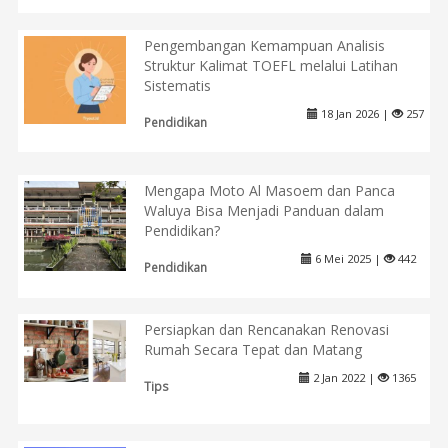
Pengembangan Kemampuan Analisis
Struktur Kalimat TOEFL melalui Latihan
Sistematis
18 Jan 2026 |
257
Pendidikan
Mengapa Moto Al Masoem dan Panca
Waluya Bisa Menjadi Panduan dalam
Pendidikan?
6 Mei 2025 |
442
Pendidikan
Persiapkan dan Rencanakan Renovasi
Rumah Secara Tepat dan Matang
2 Jan 2022 |
1365
Tips