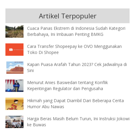
Artikel Terpopuler
Cuaca Panas Ekstrem di Indonesia Sudah Kategori
Berbahaya, Ini Imbauan Penting BMKG
Cara Transfer Shopeepay ke OVO Menggunakan
Toko Di Shopee
Kapan Puasa Arafah Tahun 2023? Cek Jadwalnya di
Sini
Menurut Anies Baswedan tentang Konflik
Kepentingan Regulator dan Pengusaha
Hikmah yang Dapat Diambil Dari Beberapa Cerita
Humor Abu Nawas
Harga Beras Masih Belum Turun, Ini Instruksi Jokowi
ke Buwas