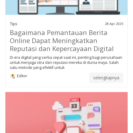
Tips
28 Apr 2025
Bagaimana Pemantauan Berita
Online Dapat Meningkatkan
Reputasi dan Kepercayaan Digital
Di era digital yang serba cepat saat ini, penting bagi perusahaan
untuk menjaga citra dan reputasi mereka di dunia maya. Salah
satu metode yang efektif untuk
Editor
selengkapnya