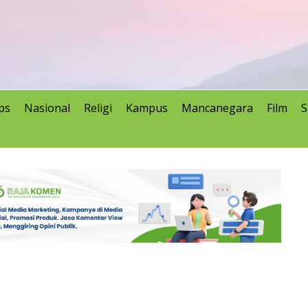
ps
Nasional
Religi
Kampus
Mancanegara
Film
S