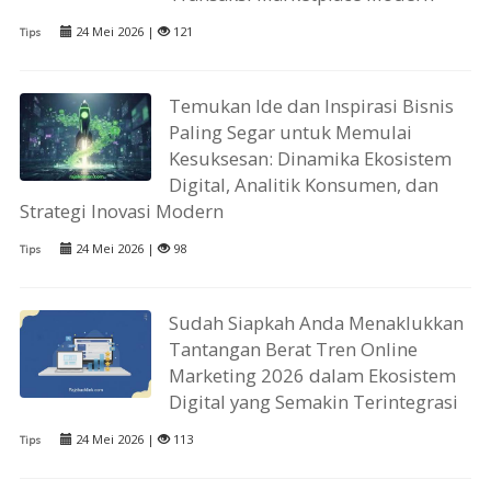
24 Mei 2026 |
121
Tips
Temukan Ide dan Inspirasi Bisnis
Paling Segar untuk Memulai
Kesuksesan: Dinamika Ekosistem
Digital, Analitik Konsumen, dan
Strategi Inovasi Modern
24 Mei 2026 |
98
Tips
Sudah Siapkah Anda Menaklukkan
Tantangan Berat Tren Online
Marketing 2026 dalam Ekosistem
Digital yang Semakin Terintegrasi
24 Mei 2026 |
113
Tips