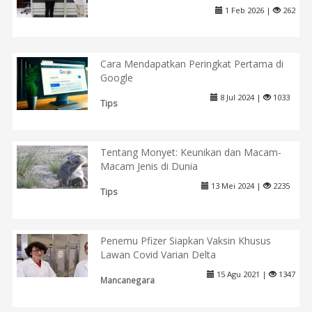
1 Feb 2026 |
262
Cara Mendapatkan Peringkat Pertama di
Google
8 Jul 2024 |
1033
Tips
Tentang Monyet: Keunikan dan Macam-
Macam Jenis di Dunia
13 Mei 2024 |
2235
Tips
Penemu Pfizer Siapkan Vaksin Khusus
Lawan Covid Varian Delta
15 Agu 2021 |
1347
Mancanegara