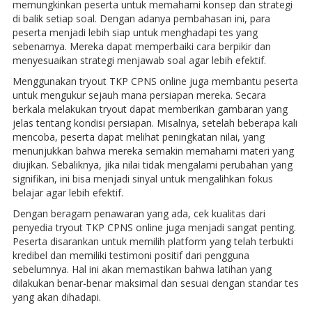
memungkinkan peserta untuk memahami konsep dan strategi
di balik setiap soal. Dengan adanya pembahasan ini, para
peserta menjadi lebih siap untuk menghadapi tes yang
sebenarnya. Mereka dapat memperbaiki cara berpikir dan
menyesuaikan strategi menjawab soal agar lebih efektif.
Menggunakan tryout TKP CPNS online juga membantu peserta
untuk mengukur sejauh mana persiapan mereka. Secara
berkala melakukan tryout dapat memberikan gambaran yang
jelas tentang kondisi persiapan. Misalnya, setelah beberapa kali
mencoba, peserta dapat melihat peningkatan nilai, yang
menunjukkan bahwa mereka semakin memahami materi yang
diujikan. Sebaliknya, jika nilai tidak mengalami perubahan yang
signifikan, ini bisa menjadi sinyal untuk mengalihkan fokus
belajar agar lebih efektif.
Dengan beragam penawaran yang ada, cek kualitas dari
penyedia tryout TKP CPNS online juga menjadi sangat penting.
Peserta disarankan untuk memilih platform yang telah terbukti
kredibel dan memiliki testimoni positif dari pengguna
sebelumnya. Hal ini akan memastikan bahwa latihan yang
dilakukan benar-benar maksimal dan sesuai dengan standar tes
yang akan dihadapi.