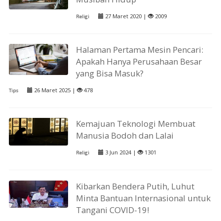
27 Maret 2020 |
2009
Religi
Halaman Pertama Mesin Pencari:
Apakah Hanya Perusahaan Besar
yang Bisa Masuk?
26 Maret 2025 |
478
Tips
Kemajuan Teknologi Membuat
Manusia Bodoh dan Lalai
3 Jun 2024 |
1301
Religi
Kibarkan Bendera Putih, Luhut
Minta Bantuan Internasional untuk
Tangani COVID-19!