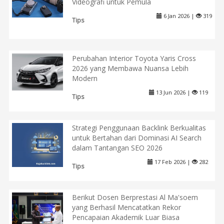
Videografi untuk Pemula
6 Jan 2026 |
319
Tips
Perubahan Interior Toyota Yaris Cross
2026 yang Membawa Nuansa Lebih
Modern
13 Jun 2026 |
119
Tips
Strategi Penggunaan Backlink Berkualitas
untuk Bertahan dari Dominasi AI Search
dalam Tantangan SEO 2026
17 Feb 2026 |
282
Tips
Berikut Dosen Berprestasi Al Ma'soem
yang Berhasil Mencatatkan Rekor
Pencapaian Akademik Luar Biasa