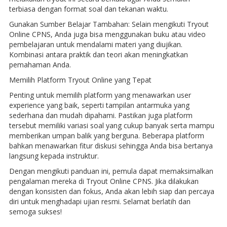
terbiasa dengan format soal dan tekanan waktu.
Gunakan Sumber Belajar Tambahan: Selain mengikuti Tryout
Online CPNS, Anda juga bisa menggunakan buku atau video
pembelajaran untuk mendalami materi yang diujikan.
Kombinasi antara praktik dan teori akan meningkatkan
pemahaman Anda.
Memilih Platform Tryout Online yang Tepat
Penting untuk memilih platform yang menawarkan user
experience yang baik, seperti tampilan antarmuka yang
sederhana dan mudah dipahami. Pastikan juga platform
tersebut memiliki variasi soal yang cukup banyak serta mampu
memberikan umpan balik yang berguna. Beberapa platform
bahkan menawarkan fitur diskusi sehingga Anda bisa bertanya
langsung kepada instruktur.
Dengan mengikuti panduan ini, pemula dapat memaksimalkan
pengalaman mereka di Tryout Online CPNS. Jika dilakukan
dengan konsisten dan fokus, Anda akan lebih siap dan percaya
diri untuk menghadapi ujian resmi. Selamat berlatih dan
semoga sukses!