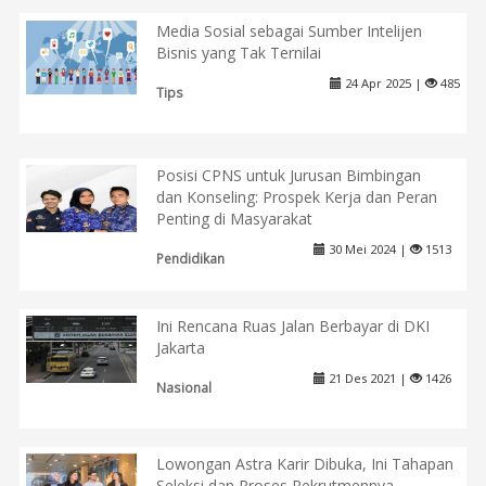
Media Sosial sebagai Sumber Intelijen
Bisnis yang Tak Ternilai
24 Apr 2025 |
485
Tips
Posisi CPNS untuk Jurusan Bimbingan
dan Konseling: Prospek Kerja dan Peran
Penting di Masyarakat
30 Mei 2024 |
1513
Pendidikan
Ini Rencana Ruas Jalan Berbayar di DKI
Jakarta
21 Des 2021 |
1426
Nasional
Lowongan Astra Karir Dibuka, Ini Tahapan
Seleksi dan Proses Rekrutmennya