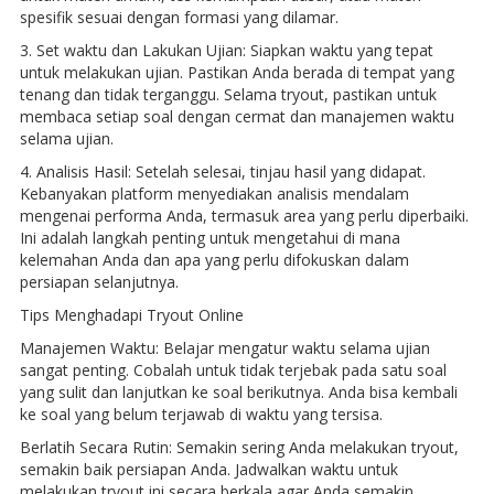
spesifik sesuai dengan formasi yang dilamar.
3. Set waktu dan Lakukan Ujian: Siapkan waktu yang tepat
untuk melakukan ujian. Pastikan Anda berada di tempat yang
tenang dan tidak terganggu. Selama tryout, pastikan untuk
membaca setiap soal dengan cermat dan manajemen waktu
selama ujian.
4. Analisis Hasil: Setelah selesai, tinjau hasil yang didapat.
Kebanyakan platform menyediakan analisis mendalam
mengenai performa Anda, termasuk area yang perlu diperbaiki.
Ini adalah langkah penting untuk mengetahui di mana
kelemahan Anda dan apa yang perlu difokuskan dalam
persiapan selanjutnya.
Tips Menghadapi Tryout Online
Manajemen Waktu: Belajar mengatur waktu selama ujian
sangat penting. Cobalah untuk tidak terjebak pada satu soal
yang sulit dan lanjutkan ke soal berikutnya. Anda bisa kembali
ke soal yang belum terjawab di waktu yang tersisa.
Berlatih Secara Rutin: Semakin sering Anda melakukan tryout,
semakin baik persiapan Anda. Jadwalkan waktu untuk
melakukan tryout ini secara berkala agar Anda semakin