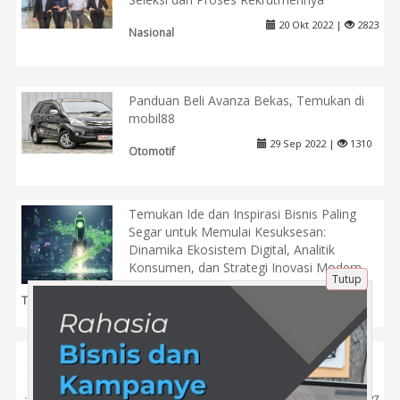
20 Okt 2022 |
2823
Nasional
Panduan Beli Avanza Bekas, Temukan di
mobil88
29 Sep 2022 |
1310
Otomotif
Temukan Ide dan Inspirasi Bisnis Paling
Segar untuk Memulai Kesuksesan:
Dinamika Ekosistem Digital, Analitik
Konsumen, dan Strategi Inovasi Modern
Tutup
24 Mei 2026 |
98
Tips
Memanfaatkan Brand Community untuk
Meningkatkan Penjualan
18 Maret 2025 |
427