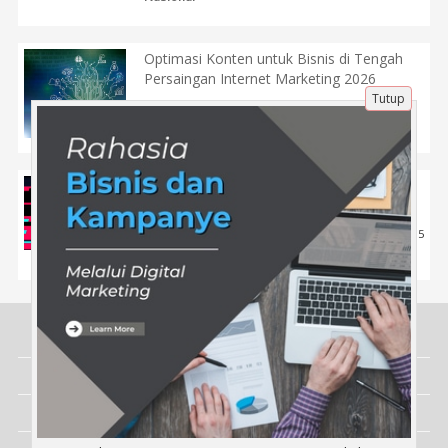
Optimasi Konten untuk Bisnis di Tengah
Persaingan Internet Marketing 2026
Tutup
13 Jan 2026 |
278
Tips
Kuasai TikTok Ads: Cara Gampang Biar
Brand Kamu Dilirik Banyak Orang
15 Apr 2025 |
615
Tips
Tentang Kami
Artikel
Disclaimer