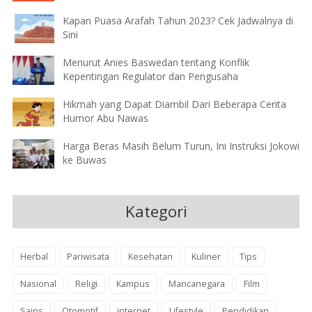
Kapan Puasa Arafah Tahun 2023? Cek Jadwalnya di
Sini
Menurut Anies Baswedan tentang Konflik
Kepentingan Regulator dan Pengusaha
Hikmah yang Dapat Diambil Dari Beberapa Cerita
Humor Abu Nawas
Harga Beras Masih Belum Turun, Ini Instruksi Jokowi
ke Buwas
Kategori
Herbal
Pariwisata
Kesehatan
Kuliner
Tips
Nasional
Religi
Kampus
Mancanegara
Film
Sains
Otomotif
internet
Lifestyle
Pendidikan