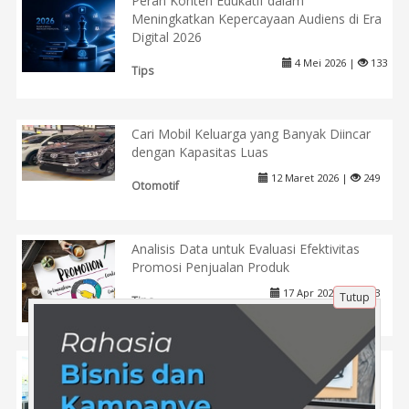
Peran Konten Edukatif dalam
Meningkatkan Kepercayaan Audiens di Era
Digital 2026
4 Mei 2026 |
133
Tips
Cari Mobil Keluarga yang Banyak Diincar
dengan Kapasitas Luas
12 Maret 2026 |
249
Otomotif
Analisis Data untuk Evaluasi Efektivitas
Promosi Penjualan Produk
17 Apr 2025 |
493
Tutup
Tips
Manfaat Teknologi Pangan dalam
Kehidupan Sehari-hari: Contoh dan
Prospek Kerja