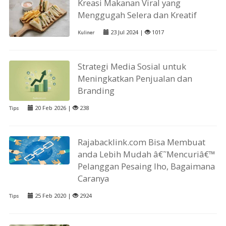
Kreasi Makanan Viral yang
Menggugah Selera dan Kreatif
23 Jul 2024 |
1017
Kuliner
Strategi Media Sosial untuk
Meningkatkan Penjualan dan
Branding
20 Feb 2026 |
238
Tips
Rajabacklink.com Bisa Membuat
anda Lebih Mudah â€˜Mencuriâ€™
Pelanggan Pesaing lho, Bagaimana
Caranya
25 Feb 2020 |
2924
Tips