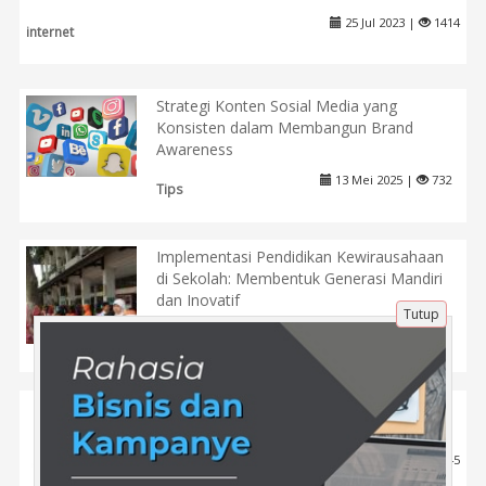
25 Jul 2023 |
1414
internet
Strategi Konten Sosial Media yang
Konsisten dalam Membangun Brand
Awareness
13 Mei 2025 |
732
Tips
Implementasi Pendidikan Kewirausahaan
di Sekolah: Membentuk Generasi Mandiri
dan Inovatif
Tutup
31 Agu 2023 |
1406
Pendidikan
Rahasia Sukses Bisnis Online Berkat
Teknik Publikasi di Media Sosial
11 Apr 2025 |
445
Tips