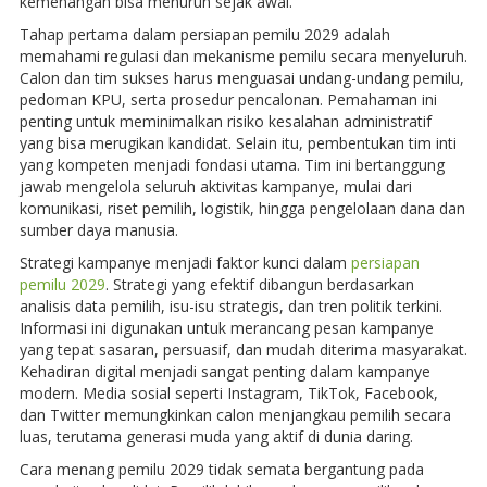
kemenangan bisa menurun sejak awal.
Tahap pertama dalam persiapan pemilu 2029 adalah
memahami regulasi dan mekanisme pemilu secara menyeluruh.
Calon dan tim sukses harus menguasai undang-undang pemilu,
pedoman KPU, serta prosedur pencalonan. Pemahaman ini
penting untuk meminimalkan risiko kesalahan administratif
yang bisa merugikan kandidat. Selain itu, pembentukan tim inti
yang kompeten menjadi fondasi utama. Tim ini bertanggung
jawab mengelola seluruh aktivitas kampanye, mulai dari
komunikasi, riset pemilih, logistik, hingga pengelolaan dana dan
sumber daya manusia.
Strategi kampanye menjadi faktor kunci dalam
persiapan
pemilu 2029
. Strategi yang efektif dibangun berdasarkan
analisis data pemilih, isu-isu strategis, dan tren politik terkini.
Informasi ini digunakan untuk merancang pesan kampanye
yang tepat sasaran, persuasif, dan mudah diterima masyarakat.
Kehadiran digital menjadi sangat penting dalam kampanye
modern. Media sosial seperti Instagram, TikTok, Facebook,
dan Twitter memungkinkan calon menjangkau pemilih secara
luas, terutama generasi muda yang aktif di dunia daring.
Cara menang pemilu 2029 tidak semata bergantung pada