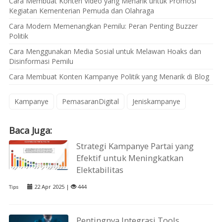
Cara Membuat Konten Video yang Menarik untuk Promosi
Kegiatan Kementerian Pemuda dan Olahraga
Cara Modern Memenangkan Pemilu: Peran Penting Buzzer
Politik
Cara Menggunakan Media Sosial untuk Melawan Hoaks dan
Disinformasi Pemilu
Cara Membuat Konten Kampanye Politik yang Menarik di Blog
Kampanye
PemasaranDigital
Jeniskampanye
Baca Juga:
Strategi Kampanye Partai yang
Efektif untuk Meningkatkan
Elektabilitas
22 Apr 2025 |
444
Tips
Pentingnya Integrasi Tools