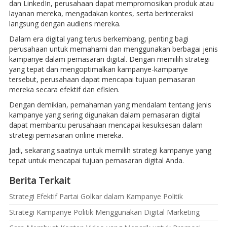
dan LinkedIn, perusahaan dapat mempromosikan produk atau
layanan mereka, mengadakan kontes, serta berinteraksi
langsung dengan audiens mereka.
Dalam era digital yang terus berkembang, penting bagi
perusahaan untuk memahami dan menggunakan berbagai jenis
kampanye dalam pemasaran digital. Dengan memilih strategi
yang tepat dan mengoptimalkan kampanye-kampanye
tersebut, perusahaan dapat mencapai tujuan pemasaran
mereka secara efektif dan efisien.
Dengan demikian, pemahaman yang mendalam tentang jenis
kampanye yang sering digunakan dalam pemasaran digital
dapat membantu perusahaan mencapai kesuksesan dalam
strategi pemasaran online mereka.
Jadi, sekarang saatnya untuk memilih strategi kampanye yang
tepat untuk mencapai tujuan pemasaran digital Anda.
Berita Terkait
Strategi Efektif Partai Golkar dalam Kampanye Politik
Strategi Kampanye Politik Menggunakan Digital Marketing