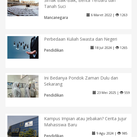
Simak Baik-Baik, Berita Terbaru dari
Tanah Suci
6 Maret 2022 |
1263
Mancanegara
Perbedaan Kuliah Swasta dan Negeri
18 Jul 2024 |
1265
Pendidikan
Ini Bedanya Pondok Zaman Dulu dan
Sekarang
23 Mei 2025 |
559
Pendidikan
Kampus Impian atau Jebakan? Cerita Jujur
Mahasiswa Baru
9 Agu 2024 |
985
Pendidikan