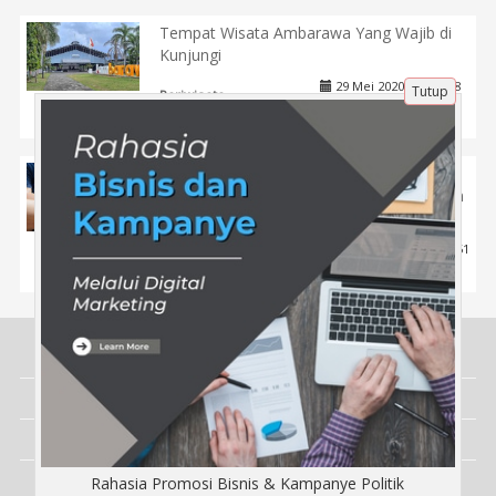
Tempat Wisata Ambarawa Yang Wajib di
Kunjungi
29 Mei 2020 |
1808
Tutup
Pariwisata
Cukup Konsumsi Sayur Ini, Nyeri Asam
Urat, Nyeri, Bengkak dan Nyeri Sendi Akan
Bakal Langsung Sembuh
30 Jan 2023 |
1251
Tips
Tentang Kami
Artikel
Disclaimer
Rahasia Promosi Bisnis & Kampanye Politik