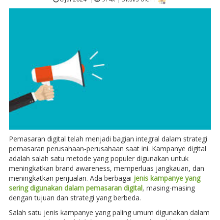
Pemasaran digital telah menjadi bagian integral dalam strategi
pemasaran perusahaan-perusahaan saat ini. Kampanye digital
adalah salah satu metode yang populer digunakan untuk
meningkatkan brand awareness, memperluas jangkauan, dan
meningkatkan penjualan. Ada berbagai
jenis kampanye yang
sering digunakan dalam pemasaran digital
, masing-masing
dengan tujuan dan strategi yang berbeda.
Salah satu jenis kampanye yang paling umum digunakan dalam