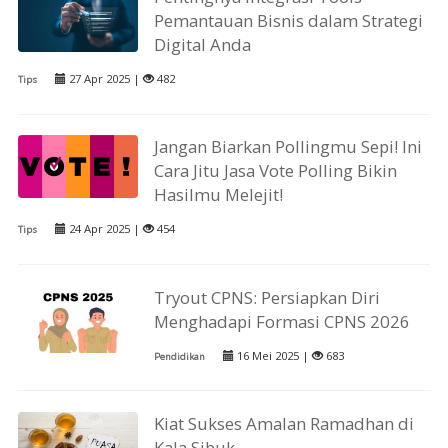
Pemantauan Bisnis dalam Strategi
Digital Anda
27 Apr 2025 |
482
Tips
Jangan Biarkan Pollingmu Sepi! Ini
Cara Jitu Jasa Vote Polling Bikin
Hasilmu Melejit!
24 Apr 2025 |
454
Tips
Tryout CPNS: Persiapkan Diri
Menghadapi Formasi CPNS 2026
16 Mei 2025 |
683
Pendidikan
Kiat Sukses Amalan Ramadhan di
Kala Sibuk