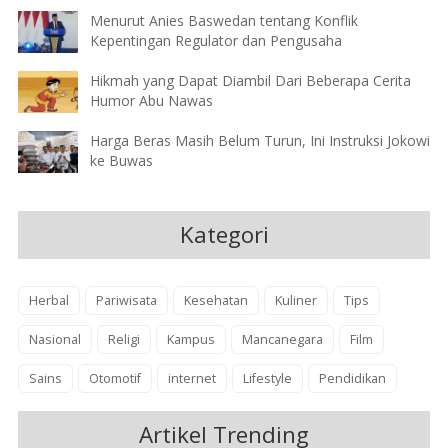
Menurut Anies Baswedan tentang Konflik
Kepentingan Regulator dan Pengusaha
Hikmah yang Dapat Diambil Dari Beberapa Cerita
Humor Abu Nawas
Harga Beras Masih Belum Turun, Ini Instruksi Jokowi
ke Buwas
Kategori
Herbal
Pariwisata
Kesehatan
Kuliner
Tips
Nasional
Religi
Kampus
Mancanegara
Film
Sains
Otomotif
internet
Lifestyle
Pendidikan
Artikel Trending