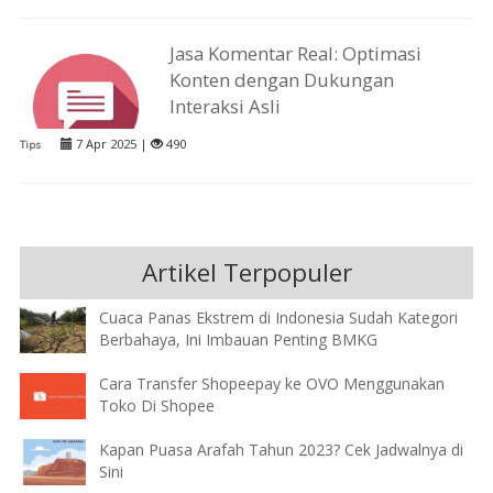
Jasa Komentar Real: Optimasi
Konten dengan Dukungan
Interaksi Asli
7 Apr 2025 |
490
Tips
Artikel Terpopuler
Cuaca Panas Ekstrem di Indonesia Sudah Kategori
Berbahaya, Ini Imbauan Penting BMKG
Cara Transfer Shopeepay ke OVO Menggunakan
Toko Di Shopee
Kapan Puasa Arafah Tahun 2023? Cek Jadwalnya di
Sini