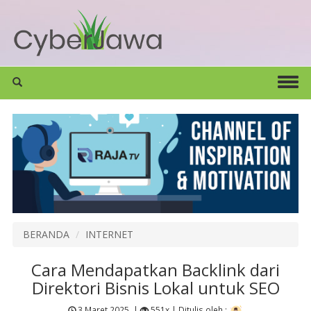
BERANDA
INTERNET
Cara Mendapatkan Backlink dari
Direktori Bisnis Lokal untuk SEO
3 Maret 2025
|
551x |
Ditulis oleh :