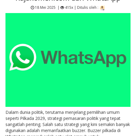
18 Mei 2025
|
415x |
Ditulis oleh :
Dalam dunia politik, terutama menjelang pemilihan umum
seperti Pilkada 2029, strategi pemasaran politik yang tepat
sangatlah penting. Salah satu strategi yang kini semakin banyak
digunakan adalah memanfaatkan buzzer. Buzzer pilkada di