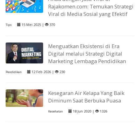
Rajakomen.com: Temukan Strategi
Viral di Media Sosial yang Efektif
15 Mei 2025 |
370
Tips
Menguatkan Eksistensi di Era
Digital melalui Strategi Digital
Marketing Lembaga Pendidikan
12 Feb 2026 |
230
Pendidikan
Kesegaran Air Kelapa Yang Baik
Diminum Saat Berbuka Puasa
18 Jun 2020 |
1326
Kesehatan