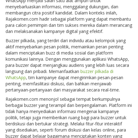
WhatsApp menjadi salah satu alat ampuh untuk
menyebarluaskan informasi, menggalang dukungan, dan
membangun citra positif kandidat. Dalam konteks inilah,
Rajakomen.com hadir sebagai platform yang dapat membantu
para calon pemimpin dan tim sukses mereka dalam merancang
dan melaksanakan kampanye digital yang efektif.
Buzzer pilkada, yang terdiri dari individu atau kelompok yang
aktif menyebarkan pesan politik, memainkan peran penting
dalam menciptakan buzz di media sosial dan platform
komunikasi lainnya. Dengan menggunakan aplikasi WhatsApp,
para buzzer dapat menjangkau audiens yang lebih luas secara
langsung dan pribadi. Memanfaatkan
buzzer pilkada di
WhatsApp
, tim kampanye dapat mengirimkan pesan-pesan
penting, memfasilitasi diskusi, dan bahkan menjawab
pertanyaan-pertanyaan dari masyarakat secara real-time.
Rajakomen.com menonjol sebagai tempat berkumpulnya
berbagai buzzer yang terampil dan berpengalaman. Platform ini
tidak hanya menyediakan informasi mengenai kampanye
politik, tetapi juga memberikan ruang bagi para buzzer untuk
berdiskusi dan bertukar strategi. Melalui fitur-fitur interaktif
yang disediakan, seperti forum diskusi dan kelas online, para
buzzer dapat belajar bagaimana menciptakan konten yang