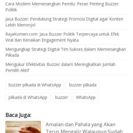
Cara Modern Memenangkan Pemilu: Peran Penting Buzzer
Politik
Jasa Buzzer: Pendukung Strategi Promosi Digital agar Konten
Lebih Menonjol
RajaKomen.com: Jasa Buzzer Politik Terpercaya untuk Efek
Viral dan Kenaikan Engagement Nyata
Mengungkap Strategi Digital Tim Sukses dalam Memenangkan
Pilkada
Mengukur Efektivitas Buzzer dalam Meningkatkan Jumlah
Pemilih Aktif
buzzer pilkada di WhatsApp
buzzer pilkada
pilkada di WhatsApp
buzzer
WhatsApp
Baca Juga:
Amalan dan Pahala yang Akan
Terus Mengalir Walaupun Sudah