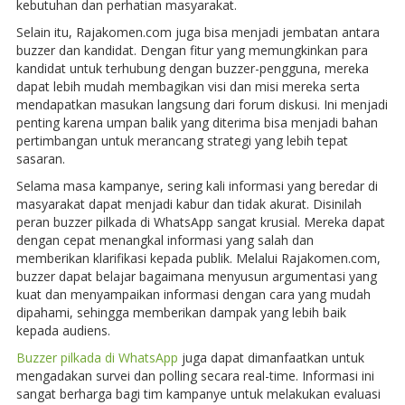
kebutuhan dan perhatian masyarakat.
Selain itu, Rajakomen.com juga bisa menjadi jembatan antara
buzzer dan kandidat. Dengan fitur yang memungkinkan para
kandidat untuk terhubung dengan buzzer-pengguna, mereka
dapat lebih mudah membagikan visi dan misi mereka serta
mendapatkan masukan langsung dari forum diskusi. Ini menjadi
penting karena umpan balik yang diterima bisa menjadi bahan
pertimbangan untuk merancang strategi yang lebih tepat
sasaran.
Selama masa kampanye, sering kali informasi yang beredar di
masyarakat dapat menjadi kabur dan tidak akurat. Disinilah
peran buzzer pilkada di WhatsApp sangat krusial. Mereka dapat
dengan cepat menangkal informasi yang salah dan
memberikan klarifikasi kepada publik. Melalui Rajakomen.com,
buzzer dapat belajar bagaimana menyusun argumentasi yang
kuat dan menyampaikan informasi dengan cara yang mudah
dipahami, sehingga memberikan dampak yang lebih baik
kepada audiens.
Buzzer pilkada di WhatsApp
juga dapat dimanfaatkan untuk
mengadakan survei dan polling secara real-time. Informasi ini
sangat berharga bagi tim kampanye untuk melakukan evaluasi