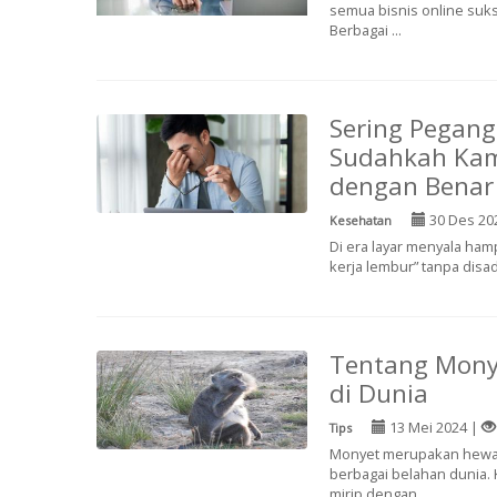
semua bisnis online suks
Berbagai ...
Sering Pegang
Sudahkah Kam
dengan Benar
30 Des 20
Kesehatan
Di era layar menyala hamp
kerja lembur” tanpa disada
Tentang Mony
di Dunia
13 Mei 2024 |
Tips
Monyet merupakan hewan 
berbagai belahan dunia. 
mirip dengan ...